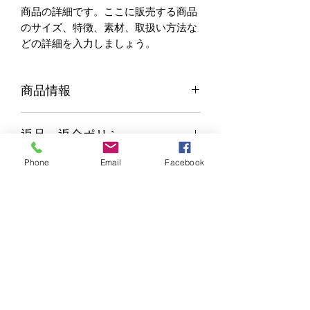
商品の詳細です。ここに販売する商品
のサイズ、特徴、素材、取扱い方法な
どの詳細を入力しましょう。
商品情報
商品の詳細について記入する欄です。
返品・返金ポリシー
ここに販売する商品のサイズ、特徴、
素材、取扱い方法などの詳細を入力し
Phone
Email
Facebook
商品の返品・返金について記入する欄
ましょう。また、商品のセールスポイ
配送情報
です。購入後、どのように返品または
ントを入力して、購入者の興味を引き
返金できるかを詳しく示しましょう。
つけましょう。
商品の配送について記入する欄です。
手続きを明確に示すことでショップと
ここに商品の配送方法や梱包、配送料
購入者の信頼関係を築くことができま
などについて入力しましょう。不着が
す。
起こった際などの手続きに関しても詳
しく示すことで、ショップの信頼度を
高めることができます。